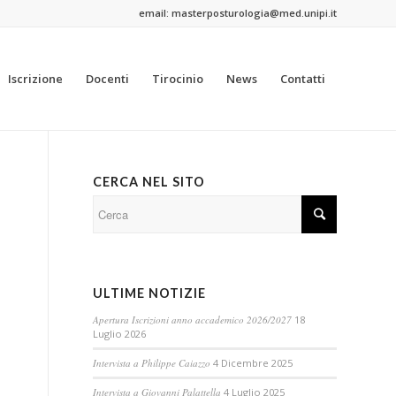
email: masterposturologia@med.unipi.it
Iscrizione
Docenti
Tirocinio
News
Contatti
CERCA NEL SITO
ULTIME NOTIZIE
Apertura Iscrizioni anno accademico 2026/2027
18
Luglio 2026
Intervista a Philippe Caiazzo
4 Dicembre 2025
Intervista a Giovanni Palattella
4 Luglio 2025