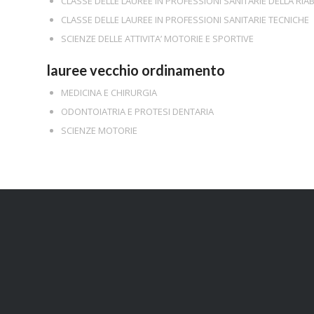
CLASSE DELLE LAUREE IN PROFESSIONI SANITARIE DELLA RIAB
CLASSE DELLE LAUREE IN PROFESSIONI SANITARIE TECNICHE
SCIENZE DELLE ATTIVITA’ MOTORIE E SPORTIVE
lauree vecchio ordinamento
MEDICINA E CHIRURGIA
ODONTOIATRIA E PROTESI DENTARIA
SCIENZE MOTORIE